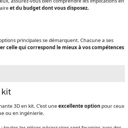
ieux, assurez-vous bien comprendre les implications en
aire
et du budget dont vous disposez.
options principales se démarquent. Chacune a ses
ner celle qui correspond le mieux à vos compétences
kit
mante 3D en kit. C’est une
excellente option
pour ceux
e ou en ingénierie.
 :
toutes les pièces nécessaires sont fournies avec des