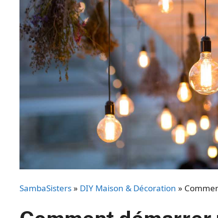
SambaSisters
»
DIY Maison & Décoration
»
Comment 