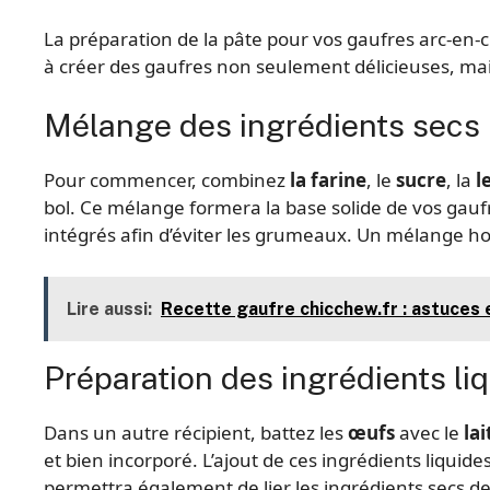
La préparation de la pâte pour vos gaufres arc-en-
à créer des gaufres non seulement délicieuses, mai
Mélange des ingrédients secs
Pour commencer, combinez
la farine
, le
sucre
, la
l
bol. Ce mélange formera la base solide de vos gaufr
intégrés afin d’éviter les grumeaux. Un mélange ho
Lire aussi:
Recette gaufre chicchew.fr : astuces 
Préparation des ingrédients li
Dans un autre récipient, battez les
œufs
avec le
lai
et bien incorporé. L’ajout de ces ingrédients liqui
permettra également de lier les ingrédients secs de