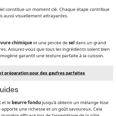
ciel constitue un moment clé. Chaque étape contribue
s aussi visuellement attrayantes.
evure chimique
et une pincée de
sel
dans un grand
es. Assurez-vous que tous les ingrédients soient bien
mogène garantit une texture parfaite à la cuisson.
et préparation pour des gaufres parfaites
quides
t
et le
beurre fondu
jusqu’à obtenir un mélange lisse
des apporte une richesse et un goût savoureux. Cela
 manière efficace lors de l’assemblage de la pâte.