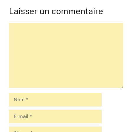
Laisser un commentaire
Commentaire
Nom
E-
mail
Site