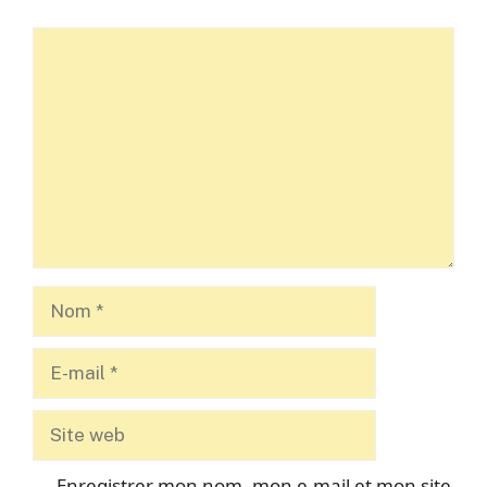
Commentaire
Nom
E-
mail
Site
web
Enregistrer mon nom, mon e-mail et mon site